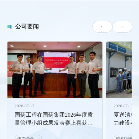
公司要闻
2026-07-17
2026-07-17
夏送清凉 关爱一线|国药工程助
深化交流
力建设者清凉一“夏”
——太极
行莅临国