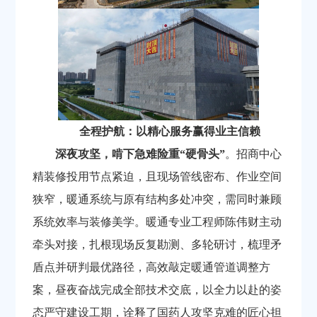
全程护航：
以精心
服务赢得业主信赖
深夜攻坚，啃下急难险重“硬骨头”
。招商中心
精装修投用节点紧迫，且现场管线密布、作业空间
狭窄，暖通系统与原有结构多处冲突，需同时兼顾
系统效率与装修美学。暖通专业工程师陈伟财主动
牵头对接，扎根现场反复勘测、多轮研讨，
梳理矛
盾点并研判最优路径，高效敲定暖通管道调整方
案，昼夜奋战完成全部技术交底，以全力以赴的姿
态严守建设工期，诠释了国药人攻坚克难的匠心担